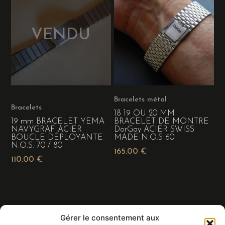
Bracelets métal
Bracelets
18 19 OU 20 MM
19 mm BRACELET YEMA
BRACELET DE MONTRE
NAVYGRAF ACIER
DorGay ACIER SWISS
BOUCLE DÉPLOYANTE
MADE N.O.S 60
N.O.S. 70 / 80
165.00
€
110.00
€
Gérer le consentement aux
Eric BALDIN