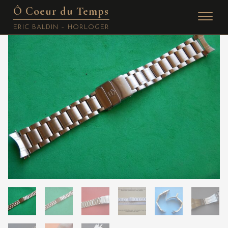
Ô Coeur du Temps
Skip
ERIC BALDIN – HORLOGER
to
content