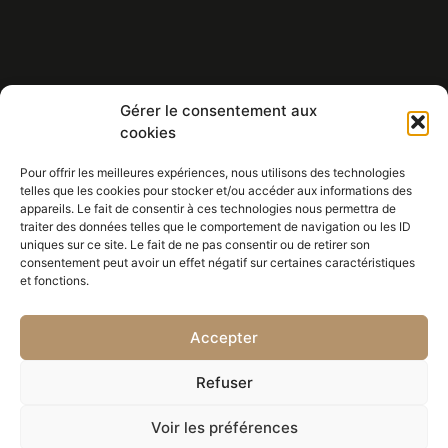
Gérer le consentement aux
Eric BALDIN
cookies
HORLOGER - PENDULIER
Réparations - Restaurations -
Pour offrir les meilleures expériences, nous utilisons des technologies
telles que les cookies pour stocker et/ou accéder aux informations des
Achat/vente de toute l'horlogerie
appareils. Le fait de consentir à ces technologies nous permettra de
traiter des données telles que le comportement de navigation ou les ID
uniques sur ce site. Le fait de ne pas consentir ou de retirer son
CONTACT
consentement peut avoir un effet négatif sur certaines caractéristiques
380/450, avenue A. Fabre
et fonctions.
Résidence Les Esperes F1
06270 VILLENEUVE LOUBET
Accepter
Tél. 06 75 86 37 50
Refuser
Voir les préférences