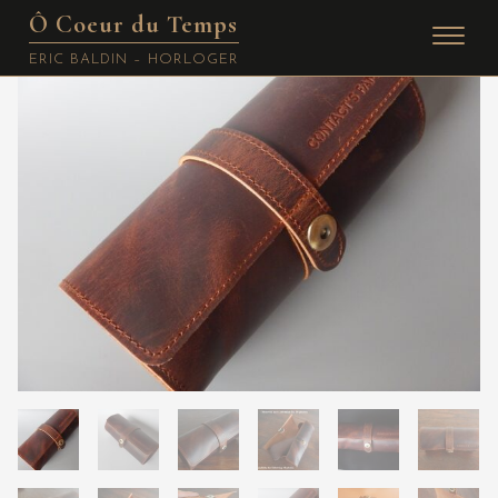
Ô Coeur du Temps
Skip
ERIC BALDIN – HORLOGER
to
content