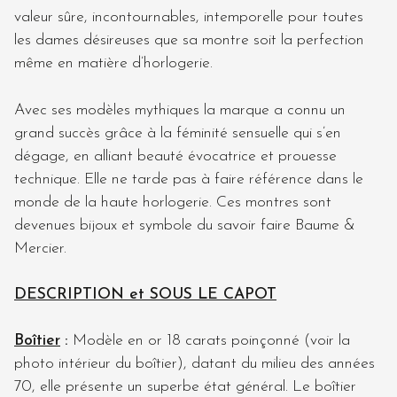
valeur sûre, incontournables, intemporelle pour toutes
les dames désireuses que sa montre soit la perfection
même en matière d’horlogerie.
Avec ses modèles mythiques la marque a connu un
grand succès grâce à la féminité sensuelle qui s’en
dégage, en alliant beauté évocatrice et prouesse
technique. Elle ne tarde pas à faire référence dans le
monde de la haute horlogerie. Ces montres sont
devenues bijoux et symbole du savoir faire Baume &
Mercier.
DESCRIPTION et SOUS LE CAPOT
Boîtier
:
Modèle en or 18 carats poinçonné (voir la
photo intérieur du boîtier), datant du milieu des années
70, elle présente un superbe état général. Le boîtier