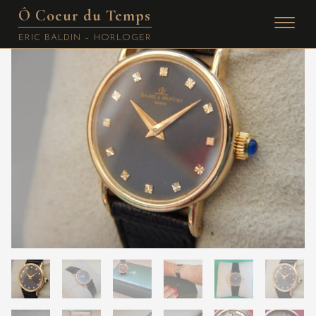
Ô Coeur du Temps
Skip
ERIC BALDIN – HORLOGER
to
content