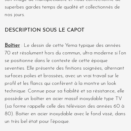
superbes gardes temps de qualité et collectionnés de
nos jours.
DESCRIPTION SOUS LE CAPOT
Boîtier
: Le dessin de cette Yema typique des années
70 est résolument hors du commun, ultra moderne si l’on
se positionne dans le contexte de cette époque
seventies. Elle présente des finitions soignées, alternant
surfaces polies et brossées, avec un vrai travail sur le
profil et les flancs qui confèrent à la montre un look
technique. Connue pour sa fiabilité et sa résistance, elle
possède un boîtier en acier massif inoxydable type TV
(sa forme rappelle celle des télévision des années 60 à
80). Boitier en acier inoxydable avec le fond vissé, dans
un très bel état pour l’époque.