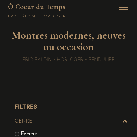
Ô Coeur du Temps
ERIC BALDIN – HORLOGER
Montres modernes, neuves
Skip
to
ou occasion
content
ERIC BALDIN - HORLOGER - PENDULIER
FILTRES
GENRE
Femme