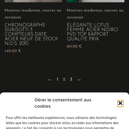
Montres modernes, neuves ou
Montres modernes, neuves ou
occasion
occasion
CHRONOGRAPHE
ÉLÉGANTE LOTUS
DURISOTTI 3
FEMME ACIER NOIRCI
COMPTEURS DATE
PVD TOP RAPPORT
ACIER NEUF DE STOCK
QUALITÉ PRIX
N.O.S. 2010
60.00
€
140.00
€
←
1
2
3
→
Gérer le consentement aux
Eric BALDIN
cookies
HORLOGER - PENDULIER
Réparations - Restaurations -
Pour offrir les meilleures expériences, nous utilisons des technologies
telles que les cookies pour stocker et/ou accéder aux informations des
Achat/vente de toute l'horlogerie
appareils. Le fait de consentir à ces technologies nous permettra de