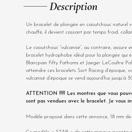
Description
Un bracelet de plongée en caoutchouc naturel vul
chauffé, il devient cassant par temps froid, col
Le caoutchouc “vulcanisé”, au contraire, assure en
bracelet hydrophobe idéal pour la plongée qui é
Blancpain Fifty Fathoms et Jaeger LeCoultre Pola
atteindre ces bracelets Sort Racing d’époque, vo
vulcanisé d’époque se vend aujourd’hui jusqu’à 
ATTENTION !!!!! Les montres que vous pouvez v
sont pas vendues avec le bracelet. Je vous i
Modèle proposé dans cette annonce, 18 mm de l