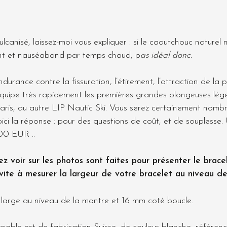
canisé, laissez-moi vous expliquer : si le caoutchouc naturel
lant et nauséabond par temps chaud, p
as idéal donc.
durance contre la fissuration, l’étirement, l’attraction de la 
quipe très rapidement les premières grandes plongeuses lég
ris, au autre LIP Nautic Ski. Vous serez certainement nombre
ici la réponse : pour des questions de coût, et de soupless
300 EUR ..
oir sur les photos sont faites pour présenter le bracele
nvite à mesurer la largeur de votre bracelet
au niveau d
arge au niveau de la montre et 16 mm coté boucle.