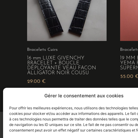
Bracelets Cuirs
Bracelet
16 mm LUXE GIVENCHY
19 MM 
BRACELET + BOUCLE
YEMA 
DÉPLOYANTE VEAU FACON
SUPER
ALLIGATOR NOIR COUSU
55.00
29.00
€
Gérer le consentement aux cookies
Pour offrir les meilleures expériences, nous utilisons des technologies telle
cookies pour stocker et/ou accéder aux informations des appareils. Le fait 
à ces technologies nous permettra de traiter des données telles que le co
de navigation ou les ID uniques sur ce site. Le fait de ne pas consentir ou de
Eric BALDIN
consentement peut avoir un effet négatif sur certaines caractéristiques et f
HORLOGER - PENDULIER