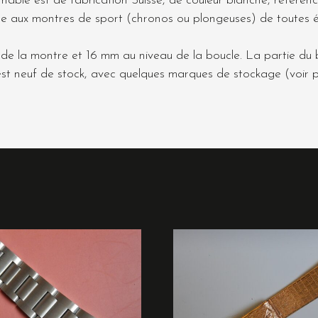
le est de fabrication Suisse, de couleur blanche, référence
veille aux montres de sport (chronos ou plongeuses) de toutes
 de la montre et 16 mm au niveau de la boucle. La partie du b
Il est neuf de stock, avec quelques marques de stockage (voir 