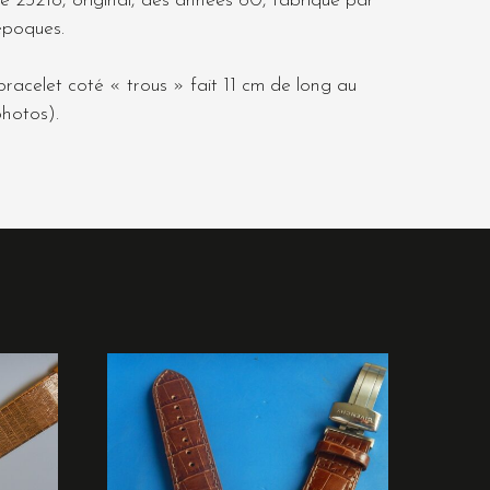
 23218, original, des années 60, fabriqué par
 époques.
racelet coté « trous » fait 11 cm de long au
photos).