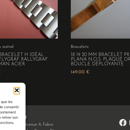
s métal
Bracelets
BRACELET H IDÉAL
18 19 20 MM BRACELET P
FLYGRAF RALLYGRAF
PLANA N.O.S. PLAQUÉ O
MAN ACIER
BOUCLE DÉPLOYANTE
€
149.00
€
s que les
de consentir
mportement
 retirer son
CONTACT
onctions.
380/450, avenue A. Fabre