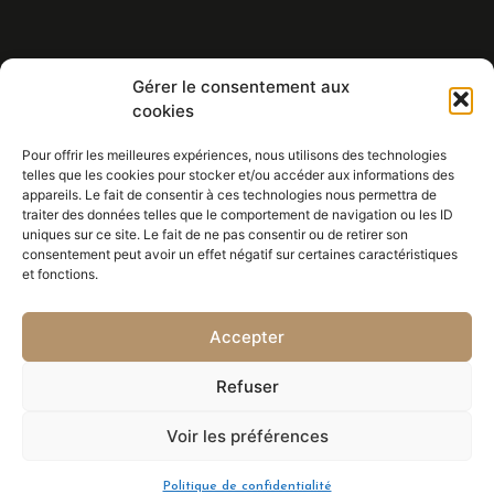
Gérer le consentement aux
Eric BALDIN
cookies
HORLOGER - PENDULIER
Réparations - Restaurations -
Pour offrir les meilleures expériences, nous utilisons des technologies
telles que les cookies pour stocker et/ou accéder aux informations des
Achat/vente de toute l'horlogerie
appareils. Le fait de consentir à ces technologies nous permettra de
traiter des données telles que le comportement de navigation ou les ID
uniques sur ce site. Le fait de ne pas consentir ou de retirer son
CONTACT
consentement peut avoir un effet négatif sur certaines caractéristiques
380/450, avenue A. Fabre
et fonctions.
Résidence Les Esperes F1
06270 VILLENEUVE LOUBET
Accepter
Tél. 06 75 86 37 50
Refuser
Voir les préférences
Politique de confidentialité