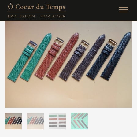
Ô Coeur du Temps
Skip
ERIC BALDIN – HORLOGER
to
content