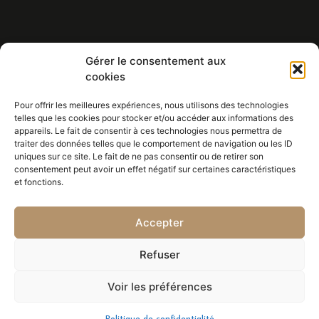
Gérer le consentement aux
Eric BALDIN
cookies
HORLOGER - PENDULIER
Réparations - Restaurations -
Pour offrir les meilleures expériences, nous utilisons des technologies
Achat/vente de toute l'horlogerie
telles que les cookies pour stocker et/ou accéder aux informations des
appareils. Le fait de consentir à ces technologies nous permettra de
traiter des données telles que le comportement de navigation ou les ID
uniques sur ce site. Le fait de ne pas consentir ou de retirer son
CONTACT
consentement peut avoir un effet négatif sur certaines caractéristiques
380/450, avenue A. Fabre
et fonctions.
Résidence Les Esperes F1
06270 VILLENEUVE LOUBET
Accepter
Tél. 06 75 86 37 50
Refuser
Voir les préférences