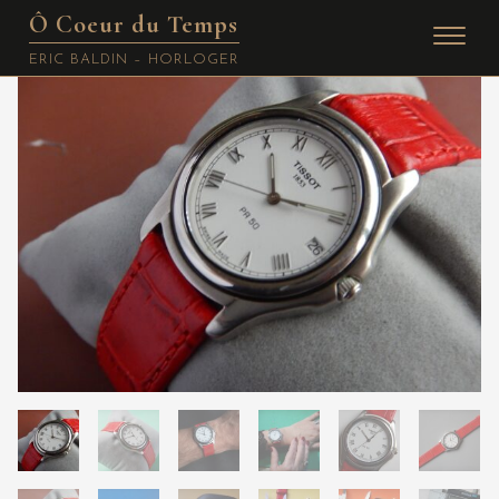
Ô Coeur du Temps
Skip
ERIC BALDIN – HORLOGER
to
content