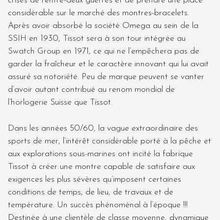
crises de l’entre-deux guerres et de prendre une place
considérable sur le marché des montres-bracelets.
Après avoir absorbé la société Omega au sein de la
SSIH en 1930, Tissot sera à son tour intégrée au
Swatch Group en 1971, ce qui ne l’empêchera pas de
garder la fraîcheur et le caractère innovant qui lui avait
assuré sa notoriété. Peu de marque peuvent se vanter
d’avoir autant contribué au renom mondial de
l’horlogerie Suisse que Tissot.
Dans les années 50/60, la vague extraordinaire des
sports de mer, l’intérêt considérable porté à la pêche et
aux explorations sous-marines ont incité la fabrique
Tissot à créer une montre capable de satisfaire aux
exigences les plus sévères qu’imposent certaines
conditions de temps, de lieu, de travaux et de
température. Un succès phénoménal à l’époque !!!
Destinée à une clientèle de classe moyenne, dynamique