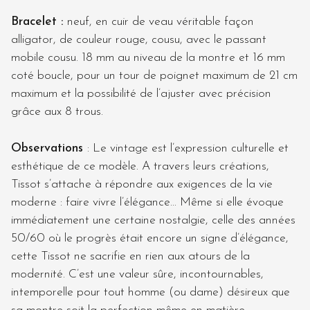
Bracelet
:
neuf, en cuir de veau véritable façon
alligator, de couleur rouge, cousu, avec le passant
mobile cousu. 18 mm au niveau de la montre et 16 mm
coté boucle, pour un tour de poignet maximum de 21 cm
maximum et la possibilité de l’ajuster avec précision
grâce aux 8 trous.
O
bservations
: Le vintage est l’expression culturelle et
esthétique de ce modèle. A travers leurs créations,
Tissot s’attache à répondre aux exigences de la vie
moderne : faire vivre l’élégance… Même si elle évoque
immédiatement une certaine nostalgie, celle des années
50/60 où le progrès était encore un signe d’élégance,
cette Tissot ne sacrifie en rien aux atours de la
modernité. C’est une valeur sûre, incontournables,
intemporelle pour tout homme (ou dame) désireux que