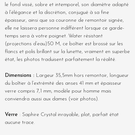
le fond vissé, sobre et intemporel, son diamètre adapté
à l’élégance et la discrétion, conjugué à sa fine
épaisseur, ainsi que sa couronne de remontoir signée,
elle ne laissera personne indifférent lorsque ce garde-
temps sera à votre poignet. Water résistant
(projections d’eau)50 M, ce boîtier est brossé sur les
flancs et polis brillant sur la lunette, vraiment en superbe
état, les photos traduisent parfaitement la réalité.
Dimensions
:
Largeur 35,5mm hors remontoir, longueur
du boîtier à l’extrémité des anses 41 mm et épaisseur
verre compris 7,1 mm, modèle pour homme mais
conviendra aussi aux dames (voir photos).
Verre
: Saphire Crystal inrayable, plat, parfait état
aucune trace.