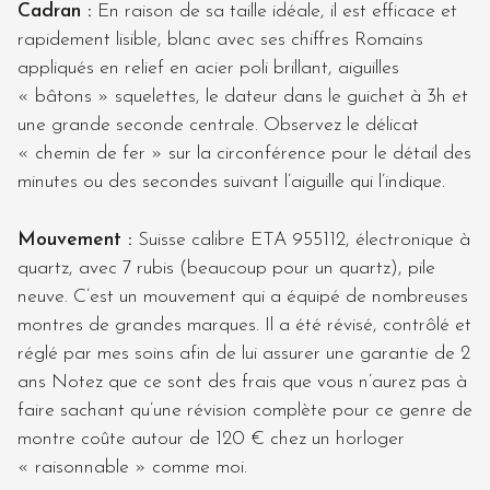
Cadran
:
En raison de sa taille idéale, il est efficace et
rapidement lisible, blanc avec ses chiffres Romains
appliqués en relief en acier poli brillant, aiguilles
« bâtons » squelettes, le dateur dans le guichet à 3h et
une grande seconde centrale. Observez le délicat
« chemin de fer » sur la circonférence pour le détail des
minutes ou des secondes suivant l’aiguille qui l’indique.
Mouvement
:
Suisse calibre ETA 955112, électronique à
quartz, avec 7 rubis (beaucoup pour un quartz), pile
neuve. C’est un mouvement qui a équipé de nombreuses
montres de grandes marques. Il a été révisé, contrôlé et
réglé par mes soins afin de lui assurer une garantie de 2
ans Notez que ce sont des frais que vous n’aurez pas à
faire sachant qu’une révision complète pour ce genre de
montre coûte autour de 120 € chez un horloger
« raisonnable » comme moi.